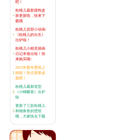
吧！
粒桃儿最新搜狗皮
+
肤更新啦，快来下
载哦
粒桃儿首部小动画-
+
《粒桃儿的出生》
出炉啦！
粒桃儿小精灵插画
+
日记本推出啦！快
来购买哦~
2012年新年壁纸上
1.
线啦！快点更新桌
面吧！
粒桃儿最新造型
2.
《小蝴蝶装》出炉
啦
更新了三款粒桃儿
3.
和独角兽的壁纸
哦，大家快去下载