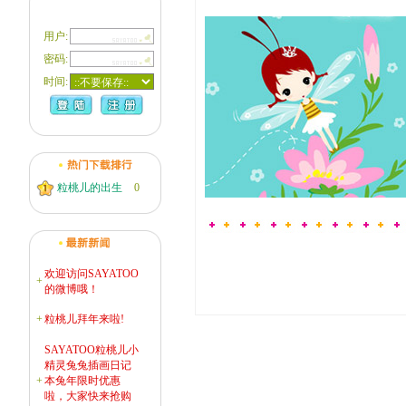
用户:
密码:
时间:
粒桃儿的出生
0
欢迎访问SAYATOO
+
的微博哦！
+
粒桃儿拜年来啦!
SAYATOO粒桃儿小
精灵兔兔插画日记
+
本兔年限时优惠
啦，大家快来抢购