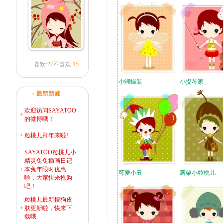
喜欢:
27
不喜欢:
15
小蝴蝶装
小提琴家
欢迎访问SAYATOO
+
的微博哦！
+
粒桃儿拜年来啦!
SAYATOO粒桃儿小
精灵兔兔插画日记
+
本兔年限时优惠
可爱小丑
蘑栗小粒桃儿
啦，大家快来抢购
吧！
粒桃儿最新搜狗皮
+
肤更新啦，快来下
载哦