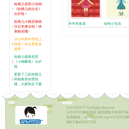
粒桃儿首部小动画-
+
《粒桃儿的出生》
出炉啦！
粒桃儿小精灵插画
年年有鱼装
绿色小毛虫
+
日记本推出啦！快
来购买哦~
2012年新年壁纸上
1.
线啦！快点更新桌
面吧！
粒桃儿最新造型
2.
《小蝴蝶装》出炉
啦
更新了三款粒桃儿
3.
和独角兽的壁纸
哦，大家快去下载
SAYATOO™
All Rights Reserved
SAYATOO版权所有,未经授权不得用于
联系邮箱：sayatoo@163.com SAYATOO群1
闽ICP备05020732号