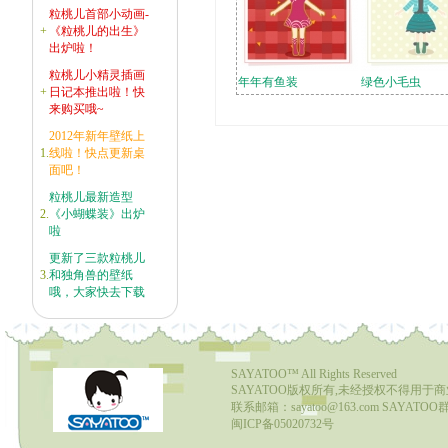
粒桃儿首部小动画-
+
《粒桃儿的出生》
出炉啦！
粒桃儿小精灵插画
年年有鱼装
绿色小毛虫
+
日记本推出啦！快
来购买哦~
2012年新年壁纸上
1.
线啦！快点更新桌
面吧！
粒桃儿最新造型
2.
《小蝴蝶装》出炉
啦
更新了三款粒桃儿
3.
和独角兽的壁纸
哦，大家快去下载
SAYATOO™
All Rights Reserved
SAYATOO版权所有,未经授权不得用于
联系邮箱：sayatoo@163.com SAYATOO群1
闽ICP备05020732号