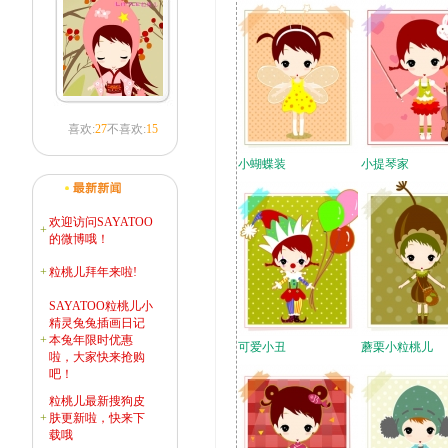
喜欢:
27
不喜欢:
15
小蝴蝶装
小提琴家
欢迎访问SAYATOO
+
的微博哦！
+
粒桃儿拜年来啦!
SAYATOO粒桃儿小
精灵兔兔插画日记
+
本兔年限时优惠
可爱小丑
蘑栗小粒桃儿
啦，大家快来抢购
吧！
粒桃儿最新搜狗皮
+
肤更新啦，快来下
载哦