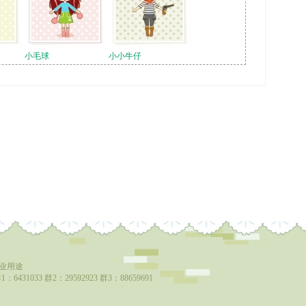
小毛球
小小牛仔
商业用途
：6431033 群2：29592923 群3：88659691