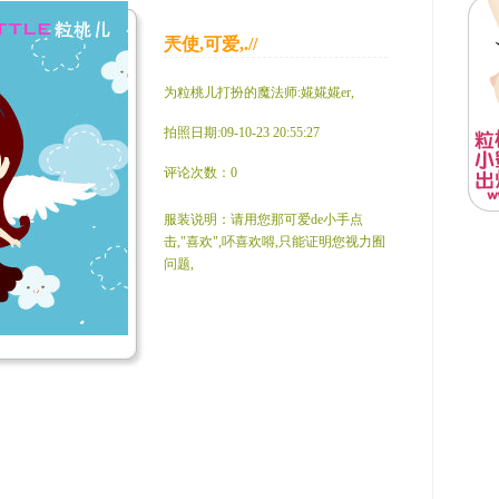
兲使,可爱,.//
为粒桃儿打扮的魔法师:婲婲婲er,
拍照日期:09-10-23 20:55:27
评论次数：0
服装说明：请用您那可爱de小手点
击,"喜欢",吥喜欢嘚,只能证明您视力囿
问题,