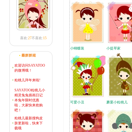
喜欢:
27
不喜欢:
15
小蝴蝶装
小提琴家
欢迎访问SAYATOO
+
的微博哦！
+
粒桃儿拜年来啦!
SAYATOO粒桃儿小
精灵兔兔插画日记
+
本兔年限时优惠
可爱小丑
蘑栗小粒桃儿
啦，大家快来抢购
吧！
粒桃儿最新搜狗皮
+
肤更新啦，快来下
载哦