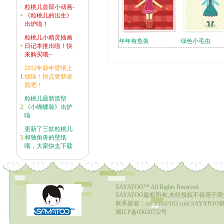
粒桃儿首部小动画-
+
《粒桃儿的出生》
出炉啦！
粒桃儿小精灵插画
年年有鱼装
绿色小毛虫
+
日记本推出啦！快
来购买哦~
2012年新年壁纸上
1.
线啦！快点更新桌
面吧！
粒桃儿最新造型
2.
《小蝴蝶装》出炉
啦
更新了三款粒桃儿
3.
和独角兽的壁纸
哦，大家快去下载
SAYATOO™
All Rights Reserved
SAYATOO版权所有,未经授权不得用于
联系邮箱：sayatoo@163.com SAYATOO群1
闽ICP备05020732号