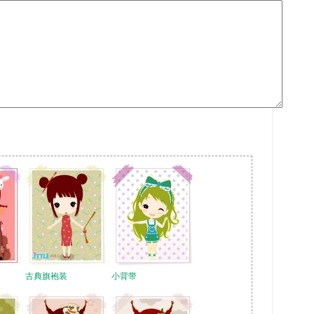
古典旗袍装
小背带