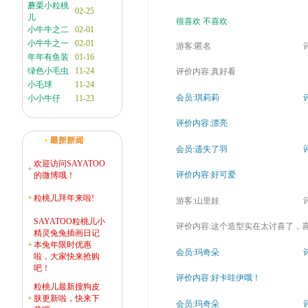
蘑栗小粒桃
02-25
儿
很喜欢
不喜欢
小牛牛之二
02-01
小牛牛之一
02-01
游客:匿名
评
年年有鱼装
01-16
绿色小毛虫
11-24
评价内容:真好看
小毛球
11-24
会员:琪莉莉
评
小小牛仔
11-23
评价内容:漂亮
会员:遗失了羽
评
欢迎访问SAYATOO
+
评价内容:好可爱
的微博哦！
+
粒桃儿拜年来啦!
游客:山里娃
评
SAYATOO粒桃儿小
评价内容:这个造型实在太讨喜了，
精灵兔兔插画日记
+
本兔年限时优惠
会员:玛奇朵
评
啦，大家快来抢购
吧！
评价内容:好卡哇伊哦！
粒桃儿最新搜狗皮
+
肤更新啦，快来下
会员:玛奇朵
评