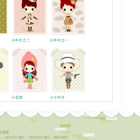
小牛牛之二
小牛牛之一
小毛球
小小牛仔
业用途
6431033 群2：29592923 群3：88659691