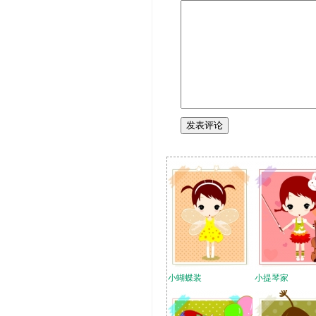
小蝴蝶装
小提琴家