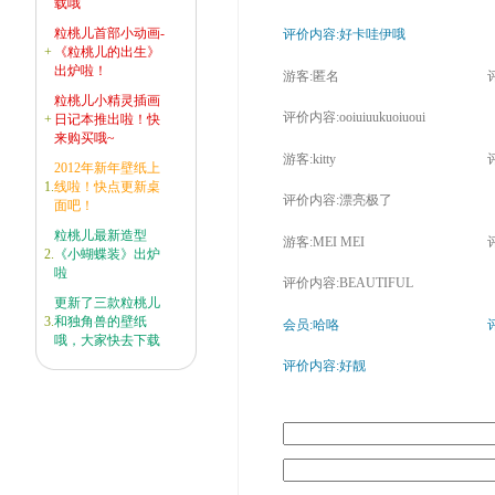
载哦
粒桃儿首部小动画-
评价内容:好卡哇伊哦
+
《粒桃儿的出生》
出炉啦！
游客:匿名
评
粒桃儿小精灵插画
评价内容:ooiuiuukuoiuoui
+
日记本推出啦！快
来购买哦~
游客:kitty
评
2012年新年壁纸上
1.
线啦！快点更新桌
评价内容:漂亮极了
面吧！
粒桃儿最新造型
游客:MEI MEI
评
2.
《小蝴蝶装》出炉
啦
评价内容:BEAUTIFUL
更新了三款粒桃儿
3.
和独角兽的壁纸
会员:哈咯
评
哦，大家快去下载
评价内容:好靓