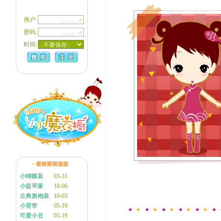
用户:
密码:
时间:
小蝴蝶装
03-31
小提琴家
10-06
古典旗袍装
10-03
小背带
05-19
可爱小丑
05-19