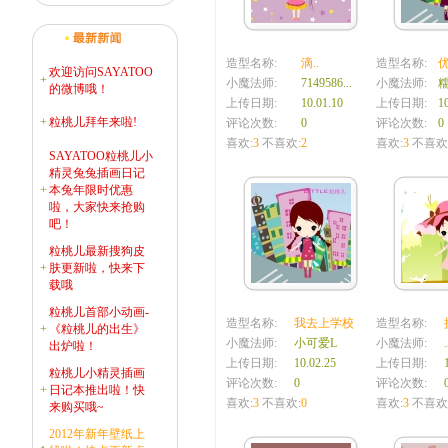
造型名称:
滴..
造型名称:
欢迎访问SAYATOO
+
小魔法师:
7149586...
小魔法师:
的微博哦！
上传日期:
10.01.10
上传日期:
1
+
粒桃儿拜年来啦!
评论次数:
0
评论次数:
0
喜欢:
3
不喜欢:
2
喜欢:
3
不喜欢
SAYATOO粒桃儿小
精灵兔兔插画日记
+
本兔年限时优惠
啦，大家快来抢购
吧！
粒桃儿最新搜狗皮
+
肤更新啦，快来下
载哦
粒桃儿首部小动画-
造型名称:
我去上学校
造型名称:
+
《粒桃儿的出生》
小魔法师:
小可爱L
小魔法师:
出炉啦！
上传日期:
10.02.25
上传日期:
粒桃儿小精灵插画
评论次数:
0
评论次数:
+
日记本推出啦！快
喜欢:
3
不喜欢:
0
喜欢:
3
不喜欢
来购买哦~
2012年新年壁纸上