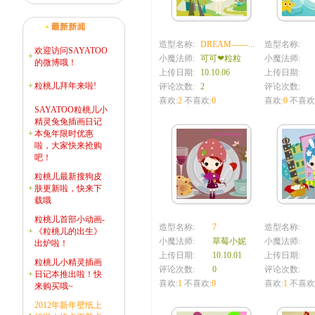
造型名称:
DREAM——...
造型名称:
欢迎访问SAYATOO
+
小魔法师:
可可❤粒粒
小魔法师:
的微博哦！
上传日期:
10.10.06
上传日期:
+
粒桃儿拜年来啦!
评论次数:
2
评论次数:
喜欢:
2
不喜欢:
0
喜欢:
0
不喜欢
SAYATOO粒桃儿小
精灵兔兔插画日记
+
本兔年限时优惠
啦，大家快来抢购
吧！
粒桃儿最新搜狗皮
+
肤更新啦，快来下
载哦
粒桃儿首部小动画-
造型名称:
7
造型名称:
+
《粒桃儿的出生》
小魔法师:
草莓小妮
小魔法师:
出炉啦！
上传日期:
10.10.01
上传日期:
粒桃儿小精灵插画
评论次数:
0
评论次数:
+
日记本推出啦！快
喜欢:
1
不喜欢:
0
喜欢:
1
不喜欢
来购买哦~
2012年新年壁纸上