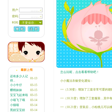
用户:
密码:
时间:
怎么玩呢，点击看看帮助吧！
还有多少人记
01-13
得...
小小魔法衣橱变化通知：
小小牛仔
03-15
++（3.30变）增加了三套非常可爱的
樱桃妹妹
03-15
宝宝飞起来啦
03-15
++（10.31变）增加了三套服装，其
小喵飞了哦
03-14
小猫喵
03-14
++（10.21变）变装后，小粒桃儿
黑妞宝宝妞
03-14