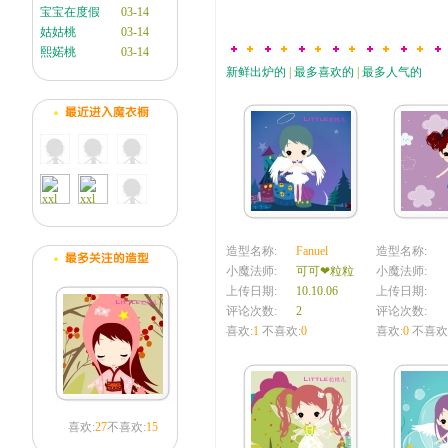
宝宝在度假
03-14
姑姑桃
03-14
熙婼桃
03-14
新鲜出炉的
|
最多喜欢的
|
最多人气的
造型名称:
Fanuel
造型名称:
小魔法师:
可可❤粒粒
小魔法师:
上传日期:
10.10.06
上传日期:
评论次数:
2
评论次数:
喜欢:
1
不喜欢:
0
喜欢:
0
不喜欢
喜欢:
27
不喜欢:
15