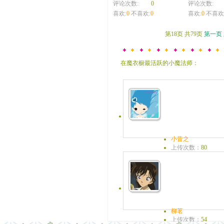
评论次数:
0
评论次数:
喜欢:
0
不喜欢:
0
喜欢:
0
不喜欢
第18页 共79页
第一页
在魔衣橱最活跃的小魔法师：
小昔之
上传次数：
80
魔糖：
0
来和去，都珍惜！
柳茗
上传次数：
54