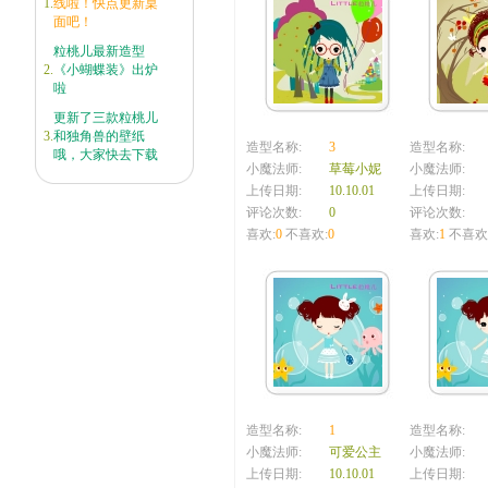
1.
线啦！快点更新桌
面吧！
粒桃儿最新造型
2.
《小蝴蝶装》出炉
啦
更新了三款粒桃儿
3.
和独角兽的壁纸
造型名称:
3
造型名称:
哦，大家快去下载
小魔法师:
草莓小妮
小魔法师:
上传日期:
10.10.01
上传日期:
评论次数:
0
评论次数:
喜欢:
0
不喜欢:
0
喜欢:
1
不喜欢
造型名称:
1
造型名称:
小魔法师:
可爱公主
小魔法师:
上传日期:
10.10.01
上传日期: