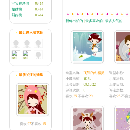
宝宝在度假
03-14
姑姑桃
03-14
熙婼桃
03-14
新鲜出炉的
|
最多喜欢的
|
最多人气的
造型名称:
飞翔的冬精灵
造型名称:
小魔法师:
索儿
小魔法师:
上传日期:
09.10.22
上传日期:
评论次数:
0
评论次数:
喜欢:
25
不喜欢:
29
喜欢:
25
不喜欢
喜欢:
27
不喜欢:
15