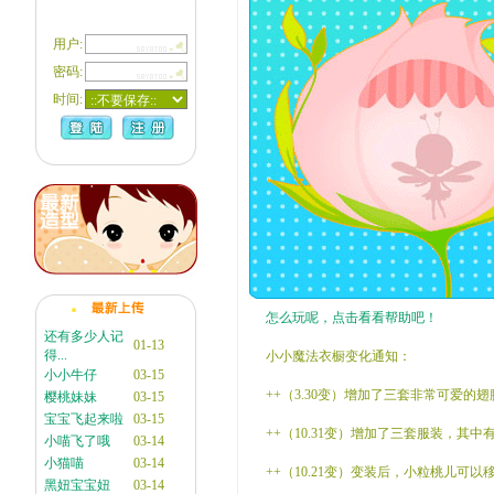
用户:
密码:
时间:
怎么玩呢，点击看看帮助吧！
还有多少人记
01-13
得...
小小魔法衣橱变化通知：
小小牛仔
03-15
++（3.30变）增加了三套非常可爱的
樱桃妹妹
03-15
宝宝飞起来啦
03-15
++（10.31变）增加了三套服装，其
小喵飞了哦
03-14
小猫喵
03-14
++（10.21变）变装后，小粒桃儿
黑妞宝宝妞
03-14